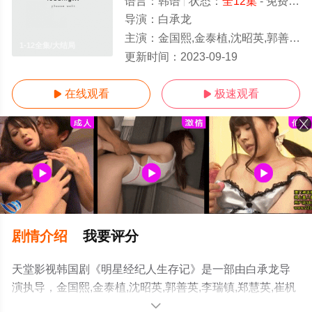
语言：
韩语
状态：
全12集
- 免费在线观看
导演：
白承龙
主演：
金国熙,金泰植,沈昭英,郭善英,李瑞镇,郑慧英,崔杋圭,朱贤英,徐现宇
1-12全集/大结局
更新时间：
2023-09-19
在线观看
极速观看


剧情介绍
我要评分
天堂影视韩国剧《明星经纪人生存记》是一部由白承龙导
演执导，金国熙,金泰植,沈昭英,郭善英,李瑞镇,郑慧英,崔杋
圭,朱贤英,徐现宇等演员精彩演绎的韩国电视剧，大结局剧
