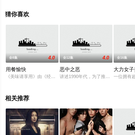
情已揭晓（1-12全集），手机免费观看高清未删减完整版
电视剧全集就上天堂电影网，更多相关信息可移步至豆瓣
猜你喜欢
电视剧、电视猫或剧情网等平台了解。
4.0
4.0
全8集
全12集
全16集
用餐愉快
恶中之恶
大力女子
《美味请享用》由《经常请吃饭的理事大人》和《农情DoReMi
讲述1990年代，为了推翻跨国毒品
一位拥有
相关推荐