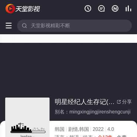






明星经纪人生存记(全集)
分享

别名：mingxingjingjirenshengcunji
韩国
剧情,韩国
2022
4.0