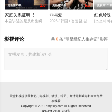
2.0
9.0
更新第23集
更新第10集
更新第101
家庭关系证明书
罪与爱
红色珍珠
本剧讲述的是从出生瞬间开始就被打上家庭崩溃烙印的一个孩子
2026 / 韩国 / 정명철,김성혁,金贤叙,
[스포티비
影视评论
共
0
条 “明星经纪人生存记” 影评
天堂影视
提供最新热门电视剧、动漫、综艺、高清无删减电影大全免费
在线看
Copyright © 2021 dsqbxky.com All Rights Reserved
蒙ICP备21001783号