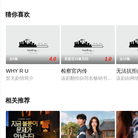
（1-120全集），手机免费观看高清未删减完整版电视剧全
集就上天堂电影网，更多相关信息可移步至豆瓣电视剧、
猜你喜欢
电视猫或剧情网等平台了解。
4.0
1.0
全8集
更新至16集完结
全10集
WHY R U
检察官内传
无法抗拒
暂无剧情简介
该剧翻拍自同名畅销书，由大检察厅检
该剧由网
相关推荐