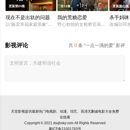
3.0
2.0
更新第04集
全12集
更新第03集
现在不是出轨的问题
我的荒糖恋爱
杀手妈咪
以“贩卖幸福家庭形象”赚钱的网红夫妇，与他们正陷入泥淖般离
野心勃勃的女检察官高恩世（贺营 饰
改编自同
影视评论
共
0
条 “一点一滴的爱” 影评
天堂影视
提供最新热门电视剧、动漫、综艺、高清无删减电影大全免费
在线看
Copyright © 2021 dsqbxky.com All Rights Reserved
蒙ICP备21001783号