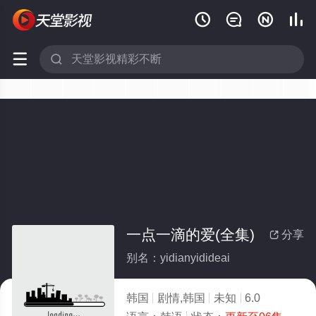






一点一滴的爱(全集)
分享

别名：yidianyidideai
韩国
剧情,韩国
未知
6.0