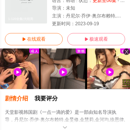
语言：
韩语
状态：
更新至06集
- 免费在线观看
导演：
未知
主演：
丹尼尔·乔伊·奥尔布赖特,金旻修,金慧莉,金河均,徐恩律,李宗秀
1-120全集/大结局
更新时间：
2023-09-19
在线观看
极速观看


剧情介绍
我要评分
天堂影视韩国剧《一点一滴的爱》是一部由知名导演执
导，丹尼尔·乔伊·奥尔布赖特,金旻修,金慧莉,金河均,徐恩律,
李宗秀等演员精彩演绎的韩国电视剧，大结局剧情已揭晓
