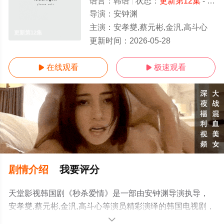
语言：
韩语
状态：
更新第12集
- 免费在线观看
导演：
安钟渊
主演：
安孝燮,蔡元彬,金汎,高斗心
更新第12集
更新时间：
2026-05-28
在线观看
极速观看


剧情介绍
我要评分
天堂影视韩国剧《秒杀爱情》是一部由安钟渊导演执导，
安孝燮,蔡元彬,金汎,高斗心等演员精彩演绎的韩国电视剧，
手机免费观看高清未删减完整版电视剧全集就上天堂电影
