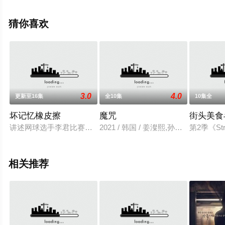
网，更多相关信息可移步至豆瓣电视剧、电视猫或剧情网
等平台了解。
猜你喜欢
3.0
4.0
更新至16集
全10集
10集全
坏记忆橡皮擦
魔咒
街头美食
讲述网球选手李君比赛途中为了救弟弟受重伤结束选手生活，接
2021 / 韩国 / 姜澯熙,孙周延,金舒延
第2季《St
相关推荐