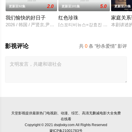
2.0
5.0
更新至92集
更新至101集
更新至23集
我们愉快的好日子
红色珍珠
家庭关系
2026 / 韩国 / 严贤京,尹仲勋,申正允,尹多英,金惠玉,鲜于在德,
[스포티비뉴스=강효진 기자] 배우 박
本剧讲述
影视评论
共
0
条 “秒杀爱情” 影评
天堂影视
提供最新热门电视剧、动漫、综艺、高清无删减电影大全免费
在线看
Copyright © 2021 dsqbxky.com All Rights Reserved
蒙ICP备21001783号