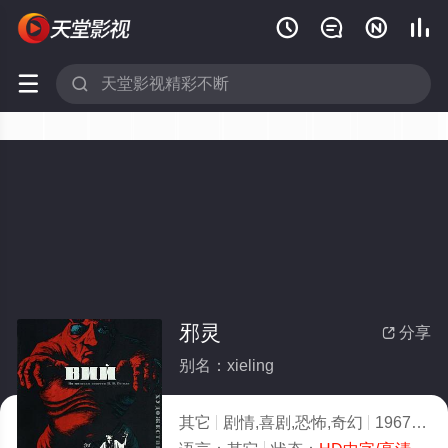






邪灵
分享

别名：xieling
其它
剧情,喜剧,恐怖,奇幻
1967
6.0