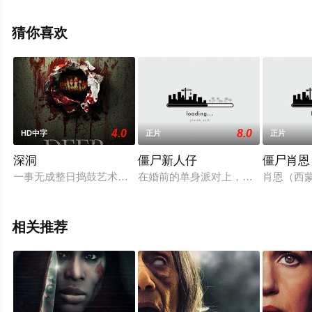
琴科,Pyotr,Vesklyarov,弗拉基米尔·萨尔尼科夫,德米特里·卡
普卡,斯捷潘·什库拉特,Georgiy,Sochevko,尼古拉·雅科夫琴
猜你喜欢
科,Nikolay,Panasev等演员精彩演绎的其它电影，手机免费
观看高清未删减完整版电影大全就上天堂电影网，更多相
关信息可移步至豆瓣电影、电视猫或剧情网等平台了解。
4.0
8.0
HD中字
正片
正片
深洞
僵尸新人仔
僵尸肖恩
一事无成整日捣鼓艺术品的赫曼在叔叔的介绍下，住进了一间神秘
在婚前的单身派对上，一位人力资源
肖恩（西蒙
相关推荐