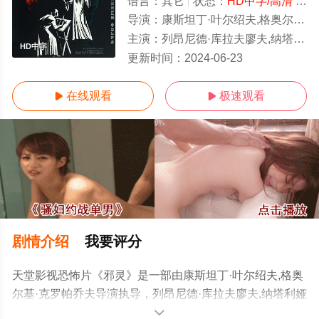
语言：
其它
状态：
HD中字/高清
- 免费在线观看
导演：
康斯坦丁·叶尔绍夫,格奥尔基·克罗帕乔夫
主演：
列昂尼德·库拉夫廖夫,纳塔利娅·瓦利,阿列克谢·格拉济林,尼古拉·库图佐夫,
HD中字
更新时间：
2024-06-23
在线观看
极速观看


剧情介绍
我要评分
天堂影视恐怖片《邪灵》是一部由康斯坦丁·叶尔绍夫,格奥
尔基·克罗帕乔夫导演执导，列昂尼德·库拉夫廖夫,纳塔利娅
·瓦利,阿列克谢·格拉济林,尼古拉·库图佐夫,瓦季姆·扎哈尔
