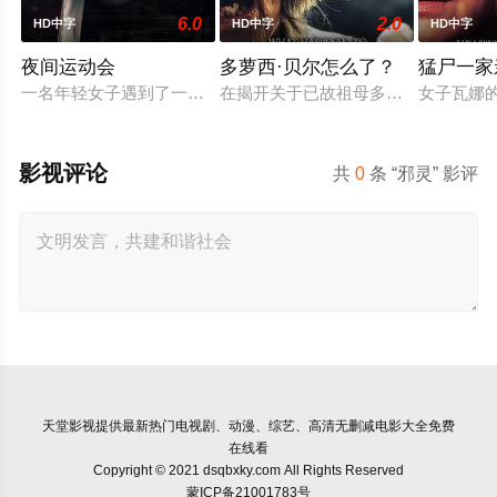
6.0
2.0
HD中字
HD中字
HD中字
夜间运动会
多萝西·贝尔怎么了？
猛尸一家
一名年轻女子遇到了一位在网上认识的富有男友。她很快发现自己陷
在揭开关于已故祖母多萝西·贝尔的童
女子瓦娜
影视评论
共
0
条 “邪灵” 影评
天堂影视
提供最新热门电视剧、动漫、综艺、高清无删减电影大全免费
在线看
Copyright © 2021 dsqbxky.com All Rights Reserved
蒙ICP备21001783号