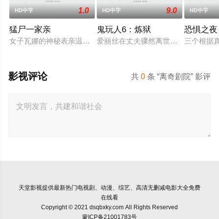
1.0
9.0
HD中字
HD中字
HD中字
猛尸一家亲
鬼玩人6：炼狱
恐惧之夜
女子瓦娜的神秘表亲温思罗普突然仓皇登门，身后还跟着一个来
爱丽丝在丈夫骤然离世后深陷悲痛，
三个根据
影视评论
共
0
条 “离奇剧院” 影评
天堂影视
提供最新热门电视剧、动漫、综艺、高清无删减电影大全免费
在线看
Copyright © 2021 dsqbxky.com All Rights Reserved
蒙ICP备21001783号