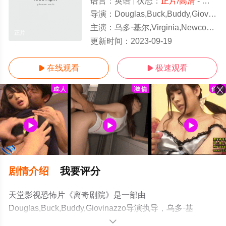
语言：
英语
状态：
正片/高清
- 免费在线观看
导演：
Douglas,Buck,Buddy,Giovinazzo
主演：
乌多·基尔,Virginia,Newcomb,Amanda,Marquard
正片
更新时间：
2023-09-19
在线观看
极速观看


剧情介绍
我要评分
天堂影视恐怖片《离奇剧院》是一部由
Douglas,Buck,Buddy,Giovinazzo导演执导，乌多·基
尔,Virginia,Newcomb,Amanda,Marquardt,Amelia,M.,Gotham,J
