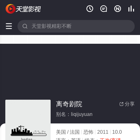






离奇剧院
分享

别名：liqijuyuan
美国 / 法国
恐怖
2011
10.0