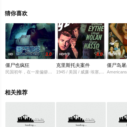
等演员精彩演绎的美国 / 法国电影，手机免费观看高清未删
减完整版电影大全就上天堂电影网，更多相关信息可移步
猜你喜欢
至豆瓣电影、电视猫或剧情网等平台了解。
3.0
8.0
HD
HD中字
HD中字
僵尸也疯狂
克里斯托夫案件
僵尸岛屠
民国初年，在一座偏僻的小山村，半夜有一伙人正在打牌，打的
1945 / 美国 / 威廉·埃塞,劳伊德·诺兰
Americans 
相关推荐