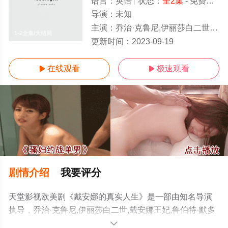
语言：
英语
状态：
全2集
- 免费在线观看
导演：
未知
主演：
乔治·克鲁尼,伊丽莎白二世,戴安娜王妃,鲁伯特·默多克
1-2全集/大结局
更新时间：
2023-09-19
在线观看
极速观看


剧情介绍
我要评分
天堂影视欧美剧《戴安娜的真实人生》是一部由知名导演
执导，乔治·克鲁尼,伊丽莎白二世,戴安娜王妃,鲁伯特·默多
克等演员精彩演绎的美国电视剧，大结局剧情已揭晓（1-2
