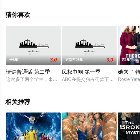
全集），手机免费观看高清未删减完整版电视剧全集就上
天堂电影网，更多相关信息可移步至豆瓣电视剧、电视猫
猜你喜欢
或剧情网等平台了解。
3.0
3.0
全8集
更新至05集
第1集完结
请讲普通话 第二季
民权巾帼 第一季
她来了 
这次多了两个学生，来自匈牙利的Zoltan和来自瑞典的Ingrid美女。D
ABC在提交独占罚款下，宣布开发诗选剧《民权
Rosie
相关推荐