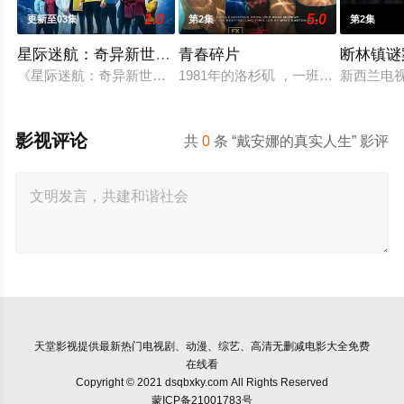
1.0
5.0
更新至03集
第2集
第2集
星际迷航：奇异新世界第四季
青春碎片
断林镇谜
《星际迷航：奇异新世界》已续订第四季。
1981年的洛杉矶 ，一班精英名校
新西兰电视
影视评论
共
0
条 “戴安娜的真实人生” 影评
天堂影视
提供最新热门电视剧、动漫、综艺、高清无删减电影大全免费
在线看
Copyright © 2021 dsqbxky.com All Rights Reserved
蒙ICP备21001783号